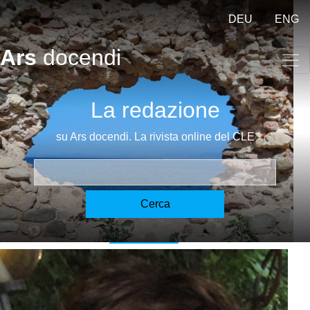
Salta al contenuto principale
DEU
ENG
Ars
docendi
Chi siamo
La redazione
Direttore responsabile:
Rainer Weissengruber
su Ars docendi. La rivista online del CLE
Redazione:
Martina Adami, Renate Oswald, Emanuele
Lelli, Rainer Weissengruber
Cerca
Martina Adami