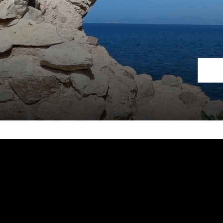
Responsabilità
Nonostante l'attento controllo dei contenuti, non ci assumiam
gli unici responsabili del loro contenuto.
Crediti immagine
https://pixabay.com/