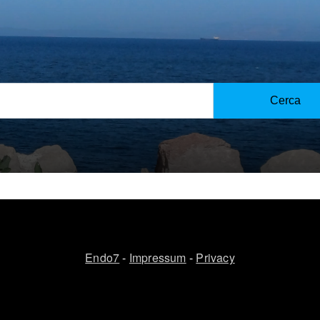
o alcuna responsabilità per il contenuto dei link esterni. Gli
Cerca
Endo7
-
Impressum
-
Privacy