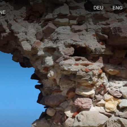
DEU
ENG
ONE