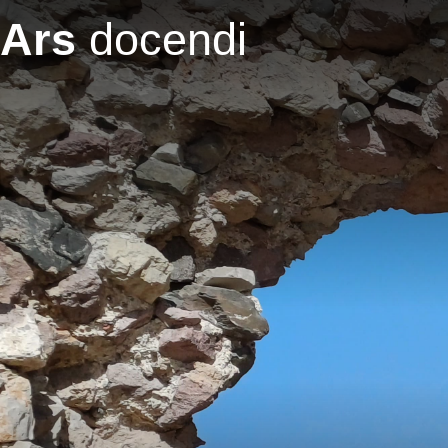
Salta al contenuto principale
Ars
docendi
Dr. Rainer Weissengruber
r.weissengruber@eduhi.at
Fondatore
Dr. Rainer Weissengruber
Responsabile per i contenuti
Martina Adami, Matthias Korn