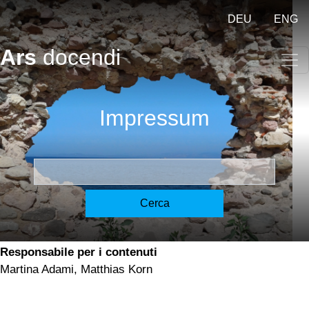
Salta al contenuto principale
DEU
ENG
Ars
docendi
Impressum
Impressum
Dr. Rainer Weissengruber
r.weissengruber@eduhi.at
Cerca
Fondatore
Dr. Rainer Weissengruber
Responsabile per i contenuti
Martina Adami, Matthias Korn