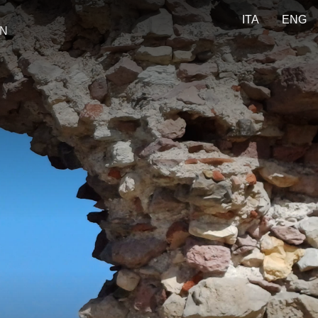
ITA
ENG
ON