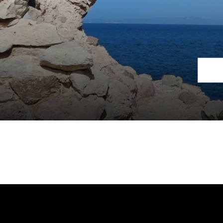
Verantwortlich für die Inhalte
Martina Adami
Haftung
Trotz sorgfältiger inhaltlicher Kontrolle übernehmen wir kein
deren Betreiber:innen verantwortlich.
Bildnachweise
https://pixabay.com/