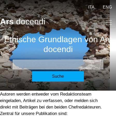
Direkt zum Inhalt
ITA
ENG
Ars
docendi
Ethische Grundlagen unserer Zeitschrift
Ethische Grundlagen von Ars
Die Zielgruppe des Bandes bilden vor allem
docendi
Lehramtsstudierende, Lehrkräfte und
(Fach)Didaktiker:innen der klassischen Sprachen.
Suche
Nicht alle potentiellen Leser:innen forschen also im
Bereich der Fachdidaktik und/oder Fachwissenschaft,
bringen aber Basiswissen und Interesse mit.
Autoren werden entweder vom Redaktionsteam
eingeladen, Artikel zu verfassen, oder melden sich
direkt mit Beiträgen bei den beiden Chefredakteuren.
Zentral für unsere Publikation sind: