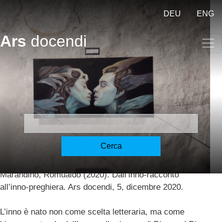
Salta al contenuto principale
DEU
ENG
Ars
docendi
Innografia – Hymnographie -
hymnography [Marandino]
Cerca
Marandino, Romualdo
30.12.2020
Marandino, Romualdo (2020). Dall’inno-racconto
all’inno-preghiera. Ars docendi, 5, dicembre 2020.
L’inno è nato non come scelta letteraria, ma come