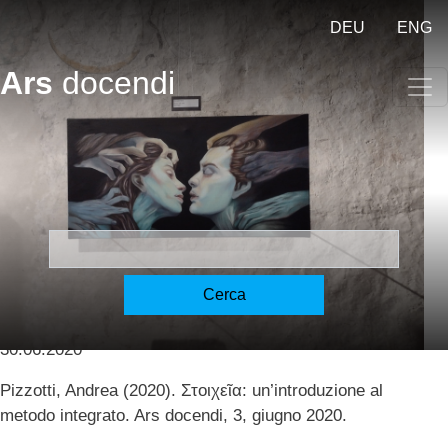
Salta al contenuto principale
DEU
ENG
Ars
docendi
Στοιχεῖα: un’introduzione al
metodo integrato - Στοιχεῖα
[Pizzotti]
Cerca
Pizzotti, Andrea
30.06.2020
Pizzotti, Andrea (2020). Στοιχεῖα: un’introduzione al
metodo integrato. Ars docendi, 3, giugno 2020.