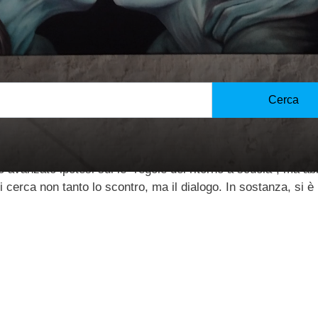
Cerca
del dolore. Ars docendi, 3, giugno 2020.
nno avanzato ipotesi sul le “regole del ritorno a scuola”, ma a
hi cerca non tanto lo scontro, ma il dialogo. In sostanza, si è