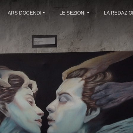
ARS DOCENDI
LE SEZIONI
LA REDAZI
ologica e la scu
gische Herausfo
lienischen Schu
l challenge and
pain [Quaglia]