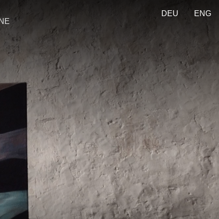
DEU
ENG
ONE
ola del dolore
rderungen im
lsystem - The
 the school of