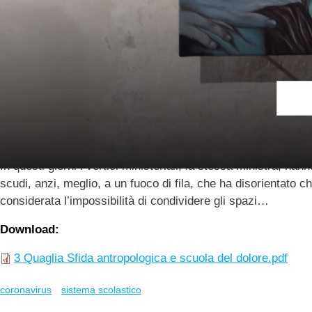
Quaglia, Stefano
30.06.2020
Quaglia, Stefano (2020). La sfida antropologica e la scuola 
In questi giorni i vertici ministeriali, la stessa ministra, ha
scudi, anzi, meglio, a un fuoco di fila, che ha disorientato c
considerata l’impossibilità di condividere gli spazi…
Download
3 Quaglia Sfida antropologica e scuola del dolore.pdf
coronavirus
sistema scolastico