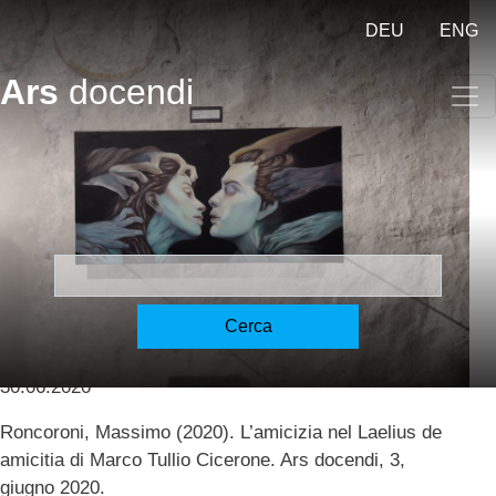
Salta al contenuto principale
DEU
ENG
Ars
docendi
L’amicizia nel Laelius de
amicitia – Laelius de amicitia
[Roncoroni]
Cerca
Roncoroni, Massimo
30.06.2020
Roncoroni, Massimo (2020). L’amicizia nel Laelius de
amicitia di Marco Tullio Cicerone. Ars docendi, 3,
giugno 2020.