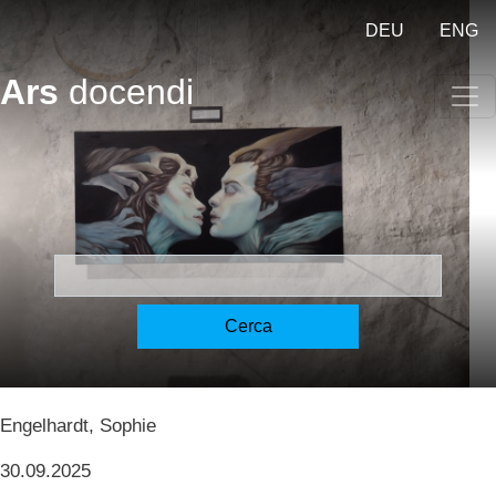
Salta al contenuto principale
DEU
ENG
Ars
docendi
Übersetzung und
Translatologie - Traduzione
e traduttologia - Translation
and translation studies
Cerca
[Engelhardt]
Engelhardt, Sophie
30.09.2025