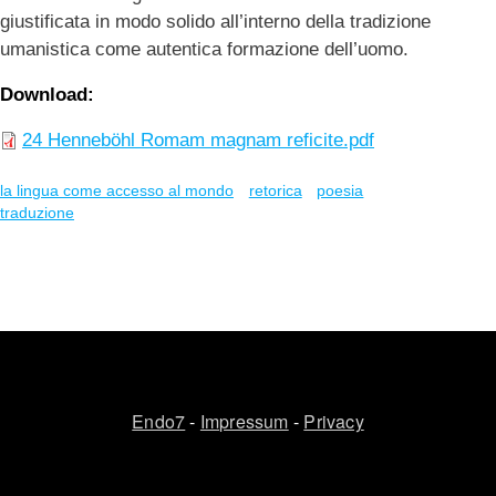
giustificata in modo solido all’interno della tradizione
umanistica come autentica formazione dell’uomo.
Download
24 Henneböhl Romam magnam reficite.pdf
la lingua come accesso al mondo
retorica
poesia
traduzione
Endo7
-
Impressum
-
Privacy