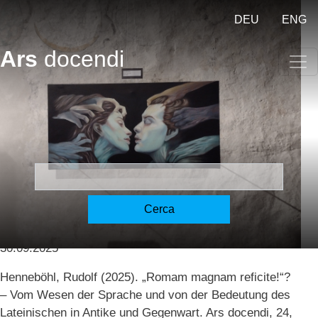
Salta al contenuto principale
DEU
ENG
Ars
docendi
„Romam magnam reficite!“?
- „Make Rome great again!“?
[Henneböhl]
Cerca
Henneböhl, Rudolf
30.09.2025
Henneböhl, Rudolf (2025). „Romam magnam reficite!“?
– Vom Wesen der Sprache und von der Bedeutung des
Lateinischen in Antike und Gegenwart. Ars docendi, 24,