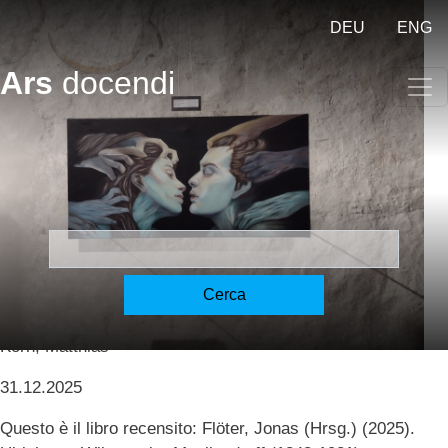
Salta al contenuto principale
DEU
ENG
Ars
docendi
Ulrich von Wilamowitz-
Moellendorff. Eine
Rezension – recensione – a
review [Korn]
Cerca
Korn, Matthias
31.12.2025
Questo è il libro recensito: Flöter, Jonas (Hrsg.) (2025).