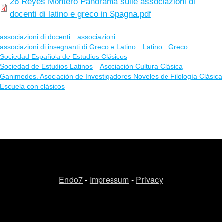
26 Reyes Montero Panorama sulle associazioni di
docenti di latino e greco in Spagna.pdf
associazioni di docenti
associazioni
associazioni di insegnanti di Greco e Latino
Latino
Greco
Sociedad Española de Estudios Clásicos
Sociedad de Estudios Latinos
Asociación Cultura Clásica
Ganimedes. Asociación de Investigadores Noveles de Filología Clásica
Escuela con clásicos
Endo7
-
Impressum
-
Privacy