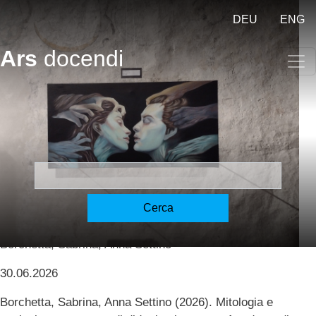
Salta al contenuto principale
DEU
ENG
Ars
docendi
Mitologia e zoologia –
Mythologie und Zoologie -
Mythology and Zoology
[Borchetta, Settino]
Cerca
Borchetta, Sabrina, Anna Settino
30.06.2026
Borchetta, Sabrina, Anna Settino (2026). Mitologia e