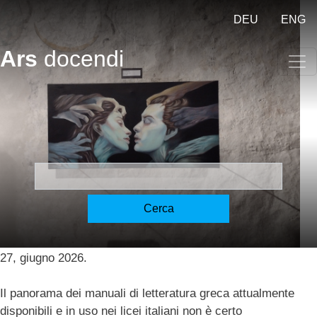
Salta al contenuto principale
DEU
ENG
Ars
docendi
Mηδὲν ἄγαν [Lelli]
Lelli, Emanuele
Cerca
30.06.2026
Lelli, Emanuele (2026). Mηδὲν ἄγαν. Una riflessione
sui manuali di greco per il triennio liceale. Ars docendi,
27, giugno 2026.
Il panorama dei manuali di letteratura greca attualmente
disponibili e in uso nei licei italiani non è certo