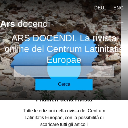
Salta al contenuto principale
DEU
ENG
Ars
docendi
ARS DOCENDI. La rivista
online del Centrum Latinitatis
Europae
Cerca
I numeri della rivista
Tutte le edizioni della rivista del Centrum
Latinitatis Europae, con la possibilità di
scaricare tutti gli articoli