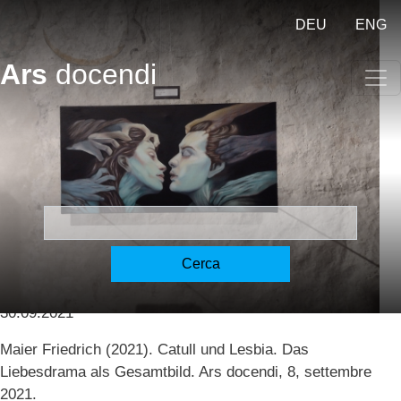
Salta al contenuto principale
DEU
ENG
Ars
docendi
Catull und Lesbia – Catullo e
Lesbia – Catullus and Lesbia
[Maier]
Cerca
Maier, Friedrich
30.09.2021
Maier Friedrich (2021). Catull und Lesbia. Das
Liebesdrama als Gesamtbild. Ars docendi, 8, settembre
2021.