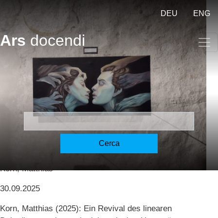
Salta al contenuto principale
DEU
ENG
Ars
docendi
Ein Revival des linearen
Dekodierens - Il ritorno della
decodifica lineare - A revival
of linear decoding [Korn]
Cerca
Korn, Matthias
30.09.2025
Korn, Matthias (2025): Ein Revival des linearen