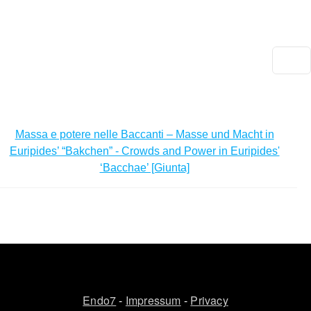
Salta al contenuto principale
DEU
ENG
Ars
docendi
Massa e potere nelle Baccanti – Masse und Macht in
Euripides’ “Bakchen” - Crowds and Power in Euripides'
‘Bacchae’ [Giunta]
Endo7
-
Impressum
-
Privacy