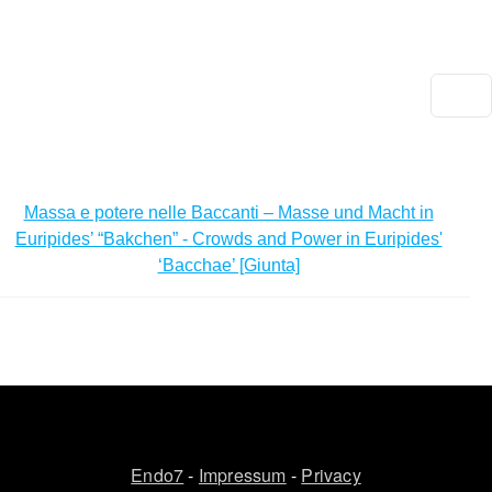
Salta al contenuto principale
DEU
ENG
Ars
docendi
Massa e potere nelle Baccanti – Masse und Macht in
Euripides’ “Bakchen” - Crowds and Power in Euripides'
‘Bacchae’ [Giunta]
Endo7
-
Impressum
-
Privacy