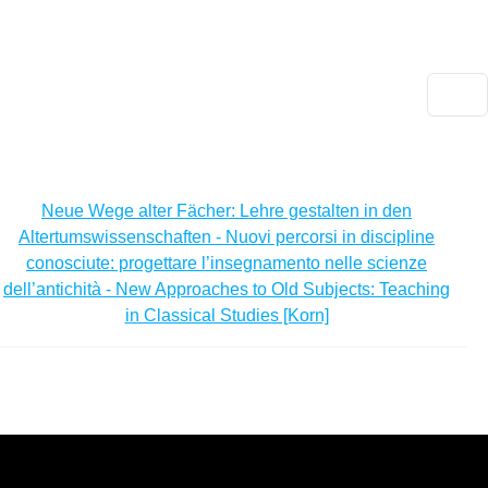
Salta al contenuto principale
DEU
ENG
Ars
docendi
Neue Wege alter Fächer: Lehre gestalten in den
Altertumswissenschaften - Nuovi percorsi in discipline
conosciute: progettare l’insegnamento nelle scienze
dell’antichità - New Approaches to Old Subjects: Teaching
in Classical Studies [Korn]