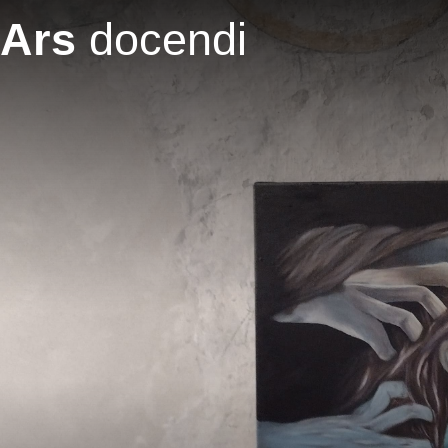
Salta al contenuto principale
Ars
docendi
Neue Wege alte
den Altert
percorsi in di
l’insegnamento
New Approaches