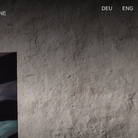
DEU
ENG
ONE
 gestalten in
en - Nuovi
te: progettare
ll’antichità -
s: Teaching in