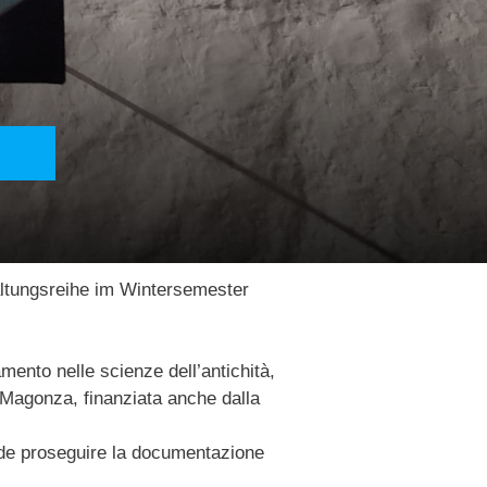
orn]
altungsreihe im Wintersemester
mento nelle scienze dell’antichità,
di Magonza, finanziata anche dalla
ntende proseguire la documentazione