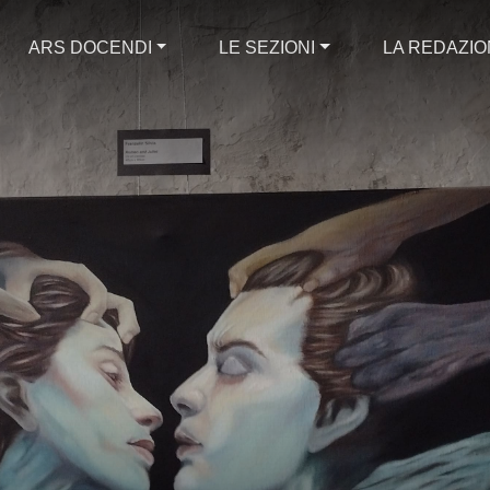
ARS DOCENDI
LE SEZIONI
LA REDAZI
r Fächer: Lehre
umswissenschaft
scipline conosciu
 nelle scienze de
 to Old Subject