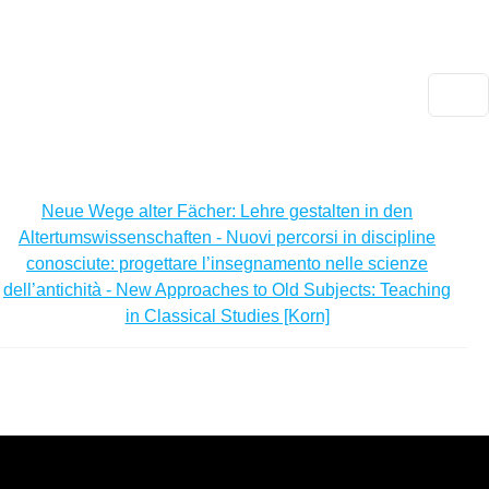
Salta al contenuto principale
DEU
ENG
Ars
docendi
Neue Wege alter Fächer: Lehre gestalten in den
Altertumswissenschaften - Nuovi percorsi in discipline
conosciute: progettare l’insegnamento nelle scienze
dell’antichità - New Approaches to Old Subjects: Teaching
in Classical Studies [Korn]