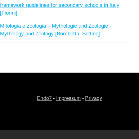
framework guidelines for secondary schools in Italy
[Fiorini]
Mitologia e zoologia – Mythologie und Zoologie -
Mythology and Zoology [Borchetta, Settino]
Endo7
-
Impressum
-
Privacy